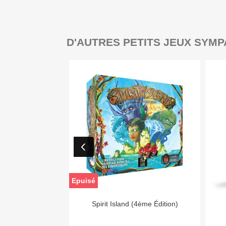
D'AUTRES PETITS JEUX SYMP
Epuisé

Aperçu rapide
Spirit Island (4ème Édition)