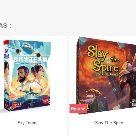
AS :
Epuisé


Aperçu rapide
Aperçu rapide
Sky Team
Slay The Spire