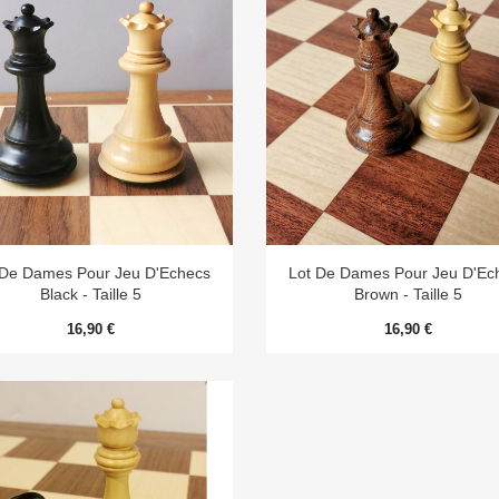


Aperçu rapide
Aperçu rapide
 De Dames Pour Jeu D'Echecs
Lot De Dames Pour Jeu D'Ec
Black - Taille 5
Brown - Taille 5
16,90 €
16,90 €