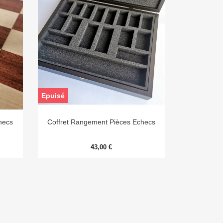
Epuisé

Aperçu rapide
hecs
Coffret Rangement Pièces Echecs
43,00 €