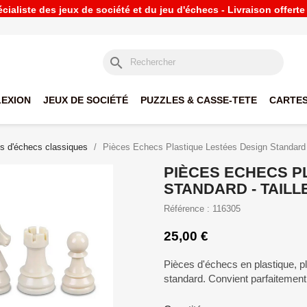
ialiste des jeux de société et du jeu d'échecs - Livraison offert
search
LEXION
JEUX DE SOCIÉTÉ
PUZZLES & CASSE-TETE
CARTES
s d'échecs classiques
Pièces Echecs Plastique Lestées Design Standard -
PIÈCES ECHECS P
STANDARD - TAILLE
Référence : 116305
25,00 €
Pièces d'échecs en plastique, p
standard. Convient parfaitement