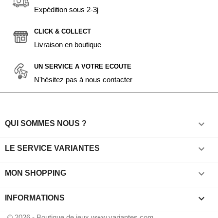
Expédition sous 2-3j
CLICK & COLLECT
Livraison en boutique
UN SERVICE A VOTRE ECOUTE
N'hésitez pas à nous contacter

QUI SOMMES NOUS ?

LE SERVICE VARIANTES

MON SHOPPING
keyboard_arrow_down
INFORMATIONS
© 2026 - Boutique de jeux www.variantes.com