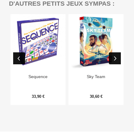
D'AUTRES PETITS JEUX SYMPAS :
Ep
Sequence
Sky Team
33,90 €
30,60 €