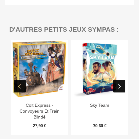
D'AUTRES PETITS JEUX SYMPAS :
Ep
Colt Express -
Sky Team
Convoyeurs Et Train
Blindé
27,90 €
30,60 €