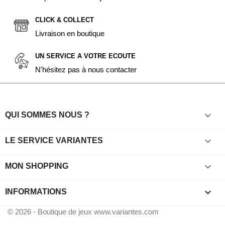
CLICK & COLLECT
Livraison en boutique
UN SERVICE A VOTRE ECOUTE
N'hésitez pas à nous contacter

QUI SOMMES NOUS ?

LE SERVICE VARIANTES

MON SHOPPING
keyboard_arrow_down
INFORMATIONS
© 2026 - Boutique de jeux www.variantes.com