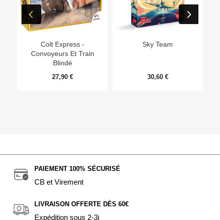
Ep
Colt Express -
Sky Team
Convoyeurs Et Train
Blindé
27,90 €
30,60 €
PAIEMENT 100% SÉCURISÉ
CB et Virement
LIVRAISON OFFERTE DÈS 60€
Expédition sous 2-3j