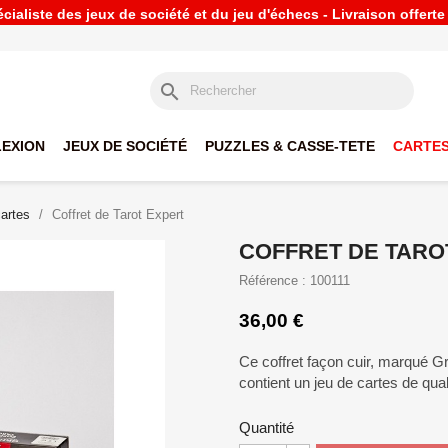
ialiste des jeux de société et du jeu d'échecs - Livraison offert
search
LEXION
JEUX DE SOCIÉTÉ
PUZZLES & CASSE-TETE
CARTES
cartes
Coffret de Tarot Expert
COFFRET DE TARO
Référence : 100111
36,00 €
Ce coffret façon cuir, marqué Gri
contient un jeu de cartes de qual
Quantité