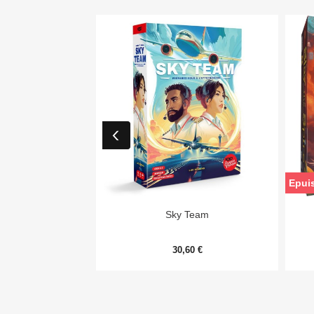
Epui

Aperçu rapide
Sky Team
30,60 €