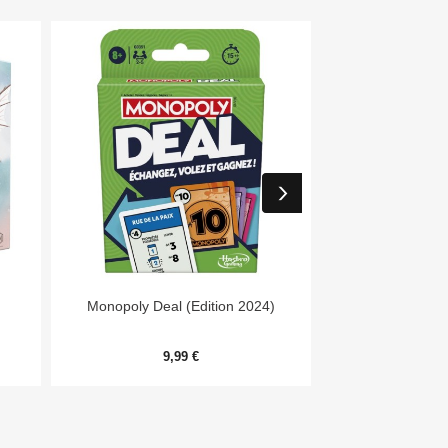


Aperçu rapide
Aper
Monopoly Deal (Edition 2024)
Day
9,99 €
54,