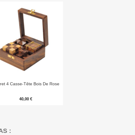

Aperçu rapide
fret 4 Casse-Tête Bois De Rose
40,00 €
AS :