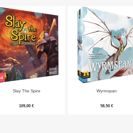
sé


Aperçu rapide
Aperçu rapide
Slay The Spire
Wyrmspan
109,00 €
58,50 €