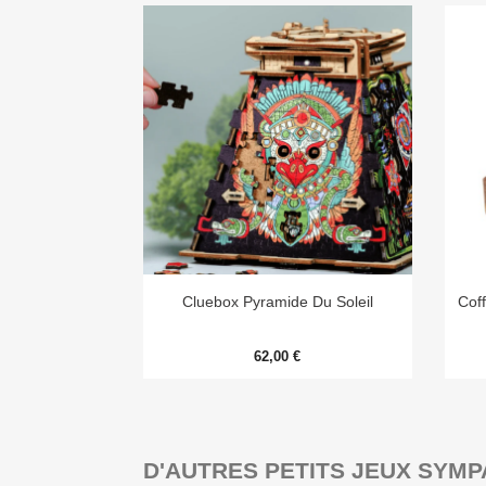

Aperçu rapide
Cluebox Pyramide Du Soleil
Cof
62,00 €
D'AUTRES PETITS JEUX SYMP