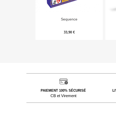

Aperçu rapide
Sequence
33,90 €
PAIEMENT 100% SÉCURISÉ
L
CB et Virement