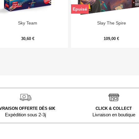
Epuisé


Aperçu rapide
Aperçu rapide
Sky Team
Slay The Spire
30,60 €
109,00 €
IVRAISON OFFERTE DÈS 60€
CLICK & COLLECT
Expédition sous 2-3j
Livraison en boutique