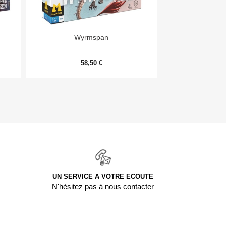


Aperçu rapide
Aper
Wyrmspan
Monopoly Deal
58,50 €
9,
UN SERVICE A VOTRE ECOUTE
N'hésitez pas à nous contacter