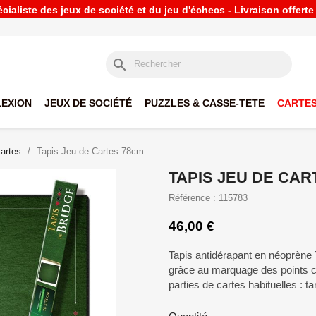
ialiste des jeux de société et du jeu d'échecs - Livraison offert
search
LEXION
JEUX DE SOCIÉTÉ
PUZZLES & CASSE-TETE
CARTES
cartes
Tapis Jeu de Cartes 78cm
TAPIS JEU DE CAR
Référence : 115783
46,00 €
Tapis antidérapant en néoprène 
grâce au marquage des points 
parties de cartes habituelles : tar