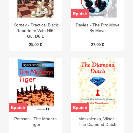
Epuisé
Kornev - Practical Black
Davies - The Pirc Move
Repertoire With Nf6,
By Move
G6, D6 1
25,00 €
27,00 €
Epuisé
Epuisé
Persson - The Modern
Moskalenko, Viktor -
Tiger
The Diamond Dutch