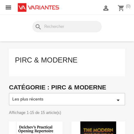

(0)

shopping_cart
search
PIRC & MODERNE
CATÉGORIE : PIRC & MODERNE
Les plus récents

Affichage 1-15 de 15 article(s)