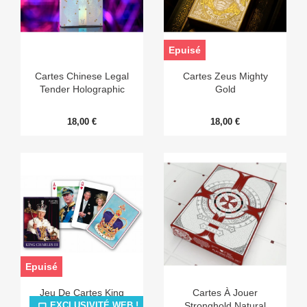
Epuisé
Cartes Chinese Legal
Cartes Zeus Mighty
Tender Holographic
Gold
18,00 €
18,00 €
Epuisé
Jeu De Cartes King
Cartes À Jouer
Charles III
Stronghold Natural
EXCLUSIVITÉ WEB !