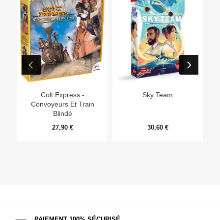
Ep
Colt Express -
Sky Team
Convoyeurs Et Train
Blindé
27,90 €
30,60 €
PAIEMENT 100% SÉCURISÉ