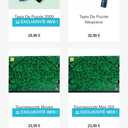
Tapis De Puzzle 2000
Tapis De Puzzle
Pièces
Néoprène
EXCLUSIVITÉ WEB !
19,90 €
32,90 €
Tournepuzzle Moyen
Tournepuzzle Mini 250
500
EXCLUSIVITÉ WEB !
EXCLUSIVITÉ WEB !
33,50 €
23,00 €