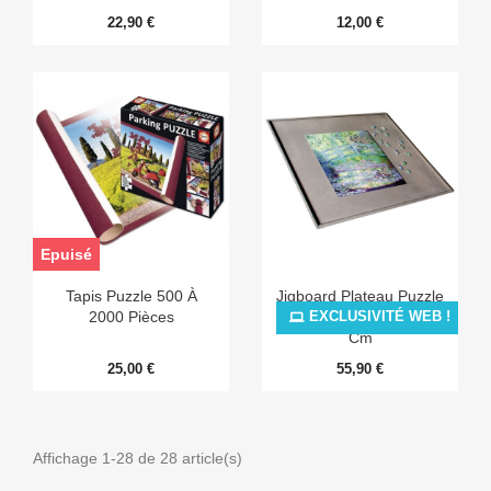
22,90 €
12,00 €
Epuisé
Tapis Puzzle 500 À
Jigboard Plateau Puzzle
2000 Pièces
500 Pièces : 52 X 40
EXCLUSIVITÉ WEB !
Cm
25,00 €
55,90 €
Affichage 1-28 de 28 article(s)