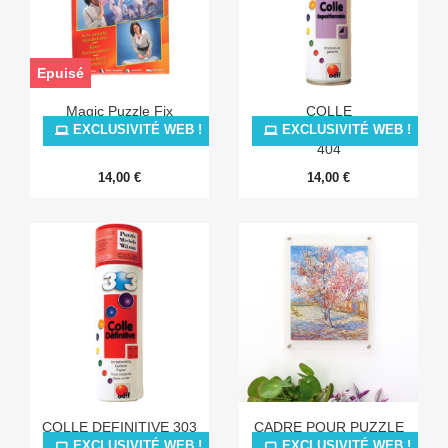
Epuisé
Magic Puzzle Fix
COLLE
REPOSITIONNABLE
EXCLUSIVITÉ WEB !
EXCLUSIVITÉ WEB !
404
14,00 €
14,00 €
COLLE DEFINITIVE 303
CADRE POUR PUZZLE
S
EXCLUSIVITÉ WEB !
EXCLUSIVITÉ WEB !