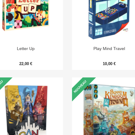


Aperçu rapide
Aperçu rapide
Letter Up
Play Mind Travel
22,00 €
10,00 €
AU
NOUVEAU