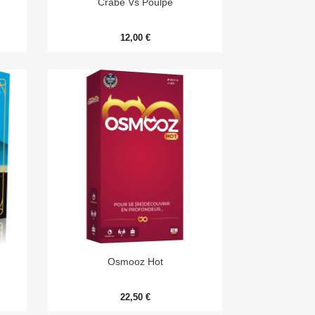
Crabe Vs Poulpe
12,00 €

Aperçu rapide
Osmooz Hot
22,50 €