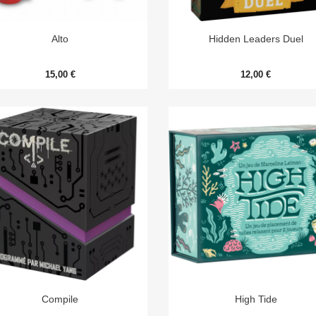


Aperçu rapide
Aperçu rapide
Alto
Hidden Leaders Duel
15,00 €
12,00 €


Aperçu rapide
Aperçu rapide
Compile
High Tide