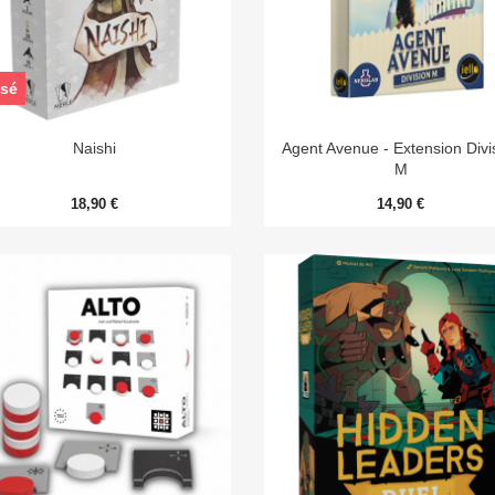
sé


Aperçu rapide
Aperçu rapide
Naishi
Agent Avenue - Extension Divi
M
18,90 €
14,90 €