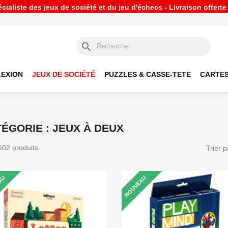
ialiste des jeux de société et du jeu d'échecs - Livraison offert
search
LEXION
JEUX DE SOCIÉTÉ
PUZZLES & CASSE-TETE
CARTES
ÉGORIE : JEUX À DEUX
 502 produits.
Trier p
AU
NOUVEAU