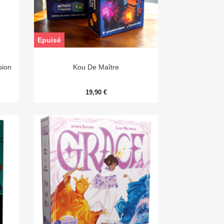
Epuisé

Aperçu rapide
sion
Kou De Maître
19,90 €