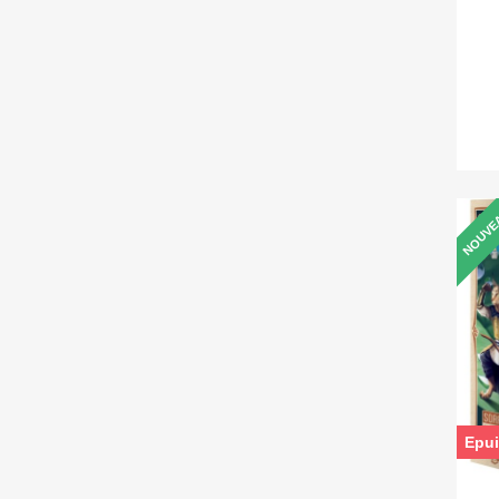
NOUVE
Epui