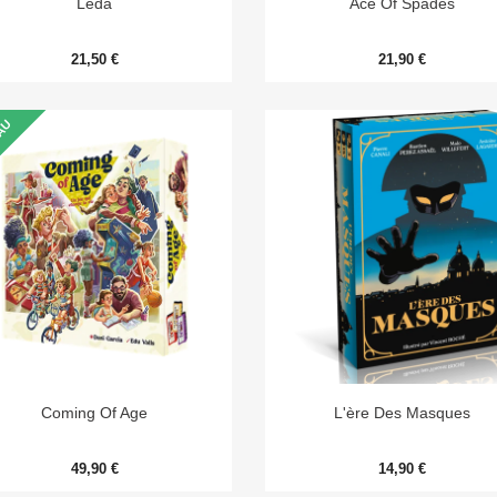
Leda
Ace Of Spades
21,50 €
21,90 €
AU


Aperçu rapide
Aperçu rapide
Coming Of Age
L'ère Des Masques
49,90 €
14,90 €