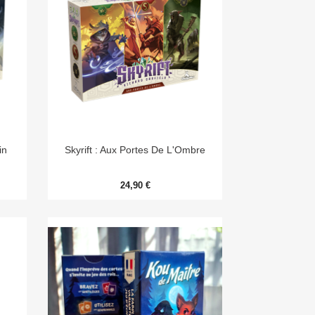

Aperçu rapide
in
Skyrift : Aux Portes De L'Ombre
24,90 €