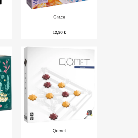

Aperçu rapide
Grace
12,90 €

Aperçu rapide
Qomet