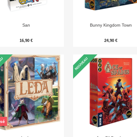


Aperçu rapide
Aperçu rapide
San
Bunny Kingdom Town
16,90 €
24,90 €
AU
NOUVEAU
sé


Aperçu rapide
Aperçu rapide