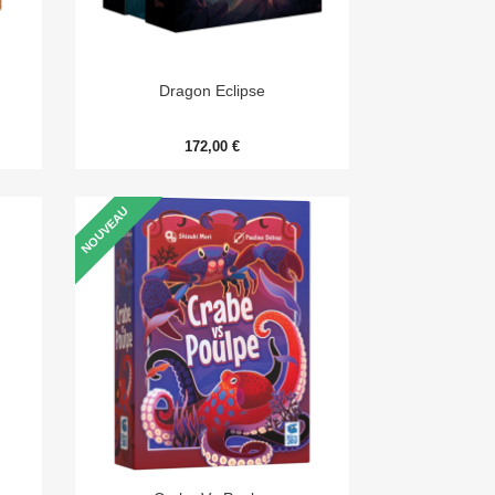

Aperçu rapide
Dragon Eclipse
172,00 €
NOUVEAU

Aperçu rapide