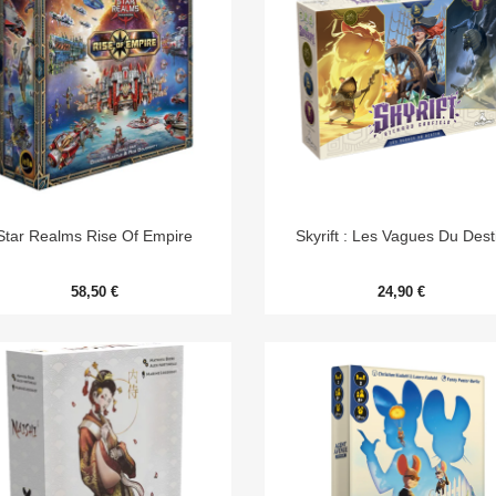


Aperçu rapide
Aperçu rapide
Star Realms Rise Of Empire
Skyrift : Les Vagues Du Dest
58,50 €
24,90 €