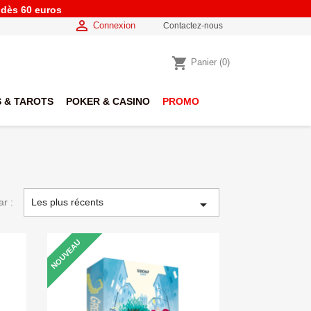
e dès 60 euros

Connexion
Contactez-nous
shopping_cart
Panier
(0)
 & TAROTS
POKER & CASINO
PROMO
ar :
Les plus récents

NOUVEAU