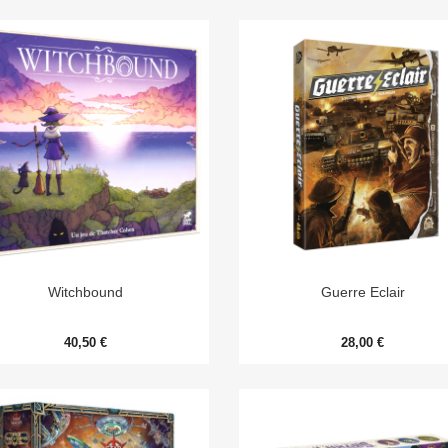


Aperçu rapide
Aperçu rapide
Witchbound
Guerre Eclair
40,50 €
28,00 €