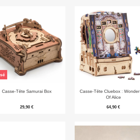
sé


Aperçu rapide
Aperçu rapide
Casse-Tête Samurai Box
Casse-Tête Cluebox : Wonde
Of Alice
29,90 €
64,90 €