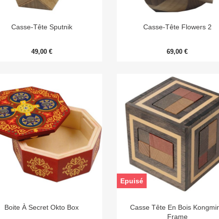


Aperçu rapide
Aperçu rapide
Casse-Tête Sputnik
Casse-Tête Flowers 2
49,00 €
69,00 €
Epuisé


Aperçu rapide
Aperçu rapide
Boite À Secret Okto Box
Casse Tête En Bois Kongmi
Frame