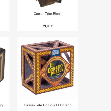

Aperçu rapide
Casse-Tête Blesk
39,00 €

Aperçu rapide
ng
Casse-Tête En Bois El Dorado