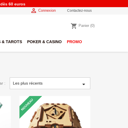
e dès 60 euros

Connexion
Contactez-nous
shopping_cart
Panier
(0)
 & TAROTS
POKER & CASINO
PROMO
ar :
Les plus récents

NOUVEAU