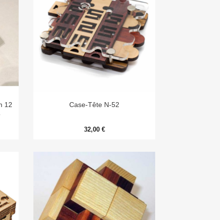

Aperçu rapide
n 12
Case-Tête N-52
o
32,00 €