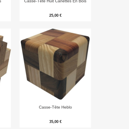
s
Casse-Tête Huit Canettes En Bois
25,00 €

Aperçu rapide
Casse-Tête Heblo
35,00 €