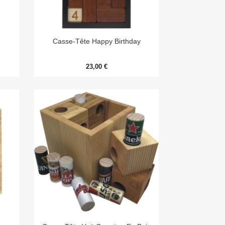

Aperçu rapide
Casse-Tête Happy Birthday
23,00 €

Aperçu rapide