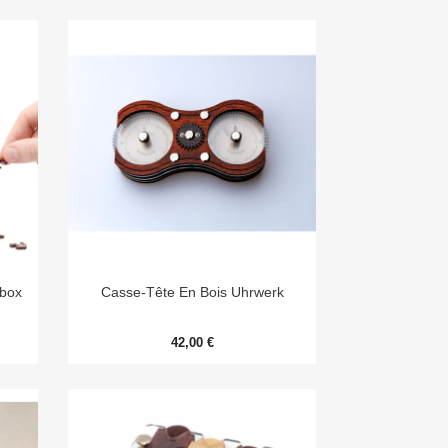

Aperçu rapide
rbox
Casse-Tête En Bois Uhrwerk
42,00 €