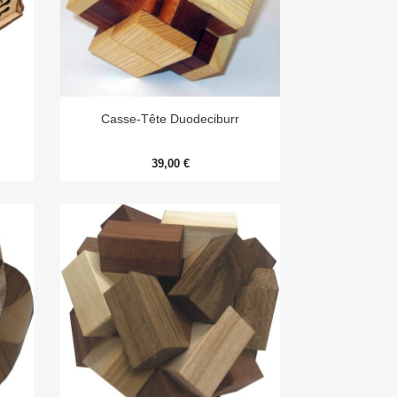

Aperçu rapide
Casse-Tête Duodeciburr
39,00 €