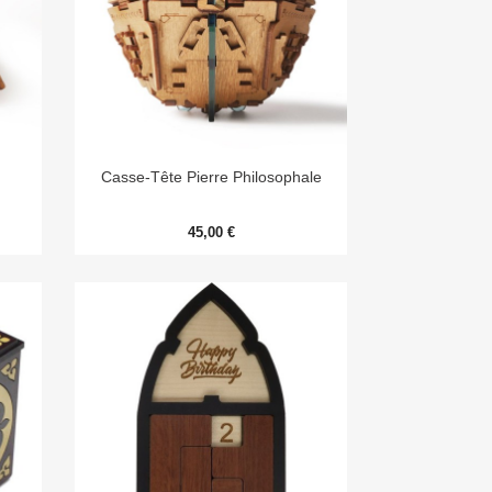

Aperçu rapide
Casse-Tête Pierre Philosophale
45,00 €