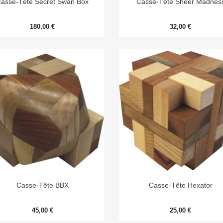
asse-Tête Secret Swan Box
Casse-Tête Sheer Madnes
180,00 €
32,00 €


Aperçu rapide
Aperçu rapide
Casse-Tête BBX
Casse-Tête Hexator
45,00 €
25,00 €