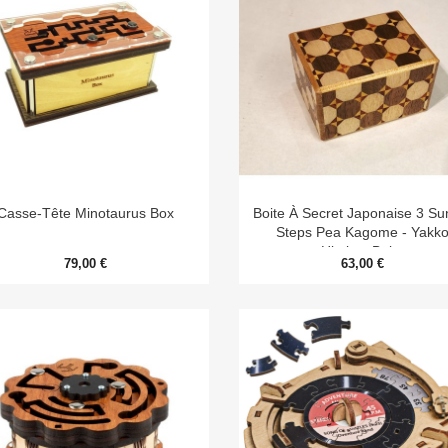


Aperçu rapide
Aperçu rapide
Casse-Tête Minotaurus Box
Boite À Secret Japonaise 3 Su
Steps Pea Kagome - Yakk
Himitsu Bako
79,00 €
63,00 €