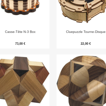


Aperçu rapide
Aperçu rapide
Casse-Tête N-3 Box
Cluepuzzle Tourne-Disque
73,00 €
22,00 €