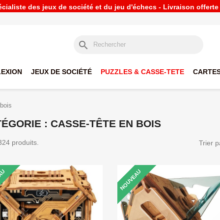
ialiste des jeux de société et du jeu d'échecs - Livraison offert
search
LEXION
JEUX DE SOCIÉTÉ
PUZZLES & CASSE-TETE
CARTES
bois
ÉGORIE : CASSE-TÊTE EN BOIS
 324 produits.
Trier p
AU
NOUVEAU