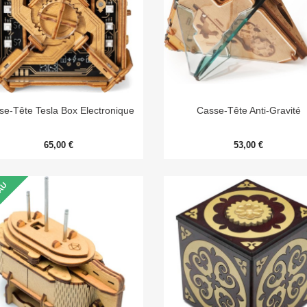


Aperçu rapide
Aperçu rapide
se-Tête Tesla Box Electronique
Casse-Tête Anti-Gravité
65,00 €
53,00 €
AU