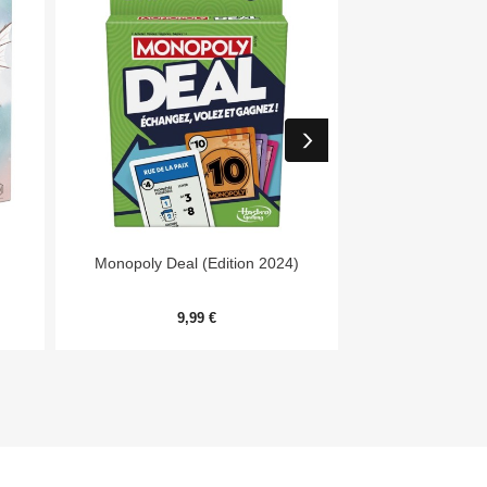


Aperçu rapide
Aper
Monopoly Deal (Edition 2024)
Niw
9,99 €
11,