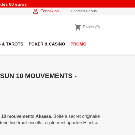
e dès 60 euros

Connexion
Contactez-nous
shopping_cart
Panier
(0)
 & TAROTS
POKER & CASINO
PROMO
 SUN 10 MOUVEMENTS -
un 10 mouvement
s
Akaasa
. Boîte à secret originaire
rie fine traditionnelle, également appelée Himitsu-