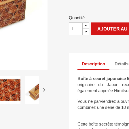
Quantité
AJOUTER AU 
Description
Détails
Boîte à secret japonais
originaire du Japon reco

également appelée Himitsu
Vous ne parviendrez à ouvri
combinez une série de 10 
Cette boîte secrète témoign