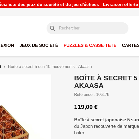
ialiste des jeux de société et du jeu d'échecs - Livraison offert
search
LEXION
JEUX DE SOCIÉTÉ
PUZZLES & CASSE-TETE
CARTES
t
Boîte à secret 5 sun 10 mouvements - Akaasa
BOÎTE À SECRET 5
AKAASA
Référence : 106178
119,00 €
Boîte à secret japonaise 5 s
du Japon recouverte de marquete
bako.