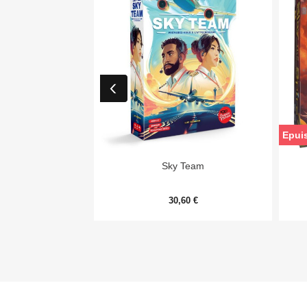
Epui

Aperçu rapide
Sky Team
30,60 €