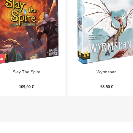
sé


Aperçu rapide
Aperçu rapide
Slay The Spire
Wyrmspan
109,00 €
58,50 €