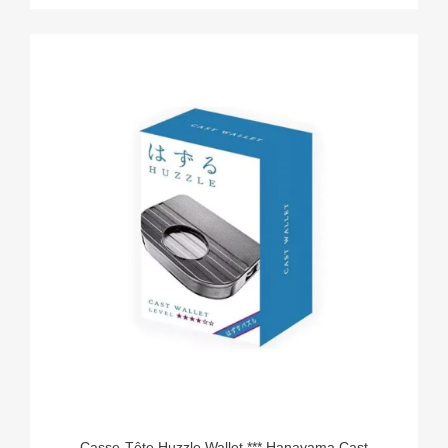
Casse-Tête Huzzle Wallet *** Hanayama Cast