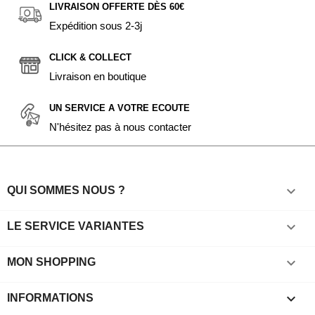
LIVRAISON OFFERTE DÈS 60€
Expédition sous 2-3j
CLICK & COLLECT
Livraison en boutique
UN SERVICE A VOTRE ECOUTE
N'hésitez pas à nous contacter

QUI SOMMES NOUS ?

LE SERVICE VARIANTES

MON SHOPPING
keyboard_arrow_down
INFORMATIONS