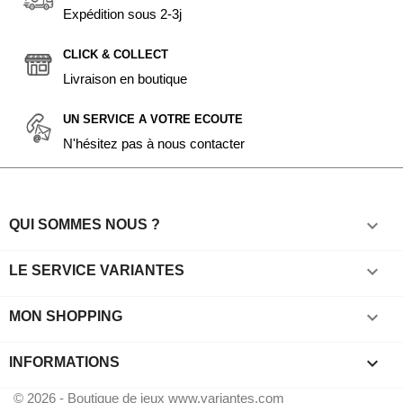
Expédition sous 2-3j
CLICK & COLLECT
Livraison en boutique
UN SERVICE A VOTRE ECOUTE
N'hésitez pas à nous contacter

QUI SOMMES NOUS ?

LE SERVICE VARIANTES

MON SHOPPING
keyboard_arrow_down
INFORMATIONS
© 2026 - Boutique de jeux www.variantes.com