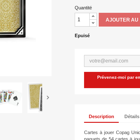
Quantité
AJOUTER AU 
Epuisé
Prévenez-moi par ema

Description
Détails
Cartes à jouer Copag Uni
paquets de 54 cartes à jou