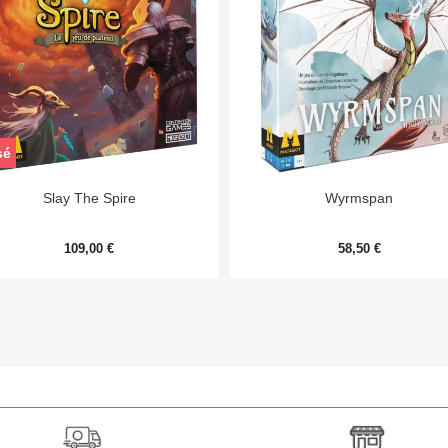
sé


Aperçu rapide
Aperçu rapide
Slay The Spire
Wyrmspan
109,00 €
58,50 €