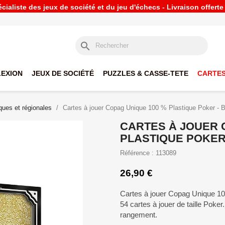
ialiste des jeux de société et du jeu d'échecs - Livraison offert
search
LEXION
JEUX DE SOCIÉTÉ
PUZZLES & CASSE-TETE
CARTES
ques et régionales
Cartes à jouer Copag Unique 100 % Plastique Poker - 
CARTES À JOUER 
PLASTIQUE POKER
Référence : 113089
26,90 €
Cartes à jouer Copag Unique 10
54 cartes à jouer de taille Pok
rangement.