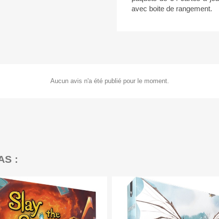
avec boite de rangement.
Aucun avis n'a été publié pour le moment.
AS :