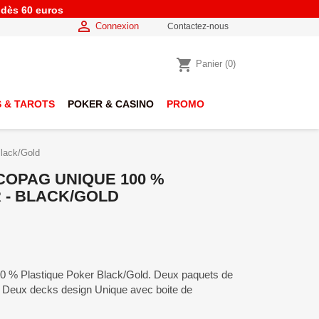
e dès 60 euros

Connexion
Contactez-nous
shopping_cart
Panier
(0)
 & TAROTS
POKER & CASINO
PROMO
Black/Gold
COPAG UNIQUE 100 %
 - BLACK/GOLD
0 % Plastique Poker Black/Gold. Deux paquets de
er. Deux decks design Unique avec boite de