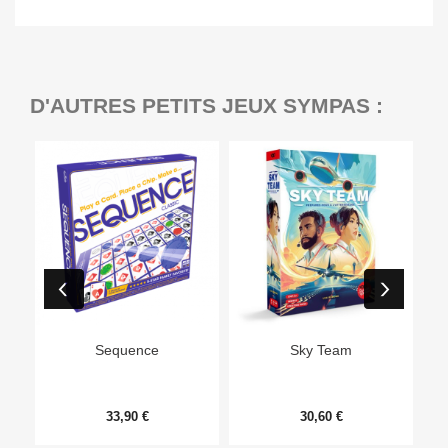
D'AUTRES PETITS JEUX SYMPAS :
Ep
Sequence
Sky Team
33,90 €
30,60 €