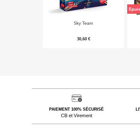
Epui

Aperçu rapide
Sky Team
30,60 €
PAIEMENT 100% SÉCURISÉ
L
CB et Virement