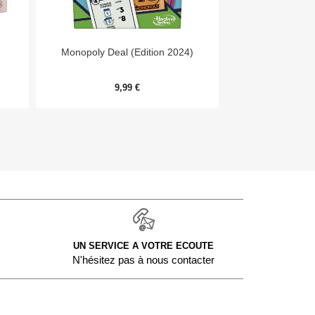


Aperçu rapide
Aper
Monopoly Deal (Edition 2024)
Forêt Mixte - E
9,99 €
9,
UN SERVICE A VOTRE ECOUTE
N'hésitez pas à nous contacter