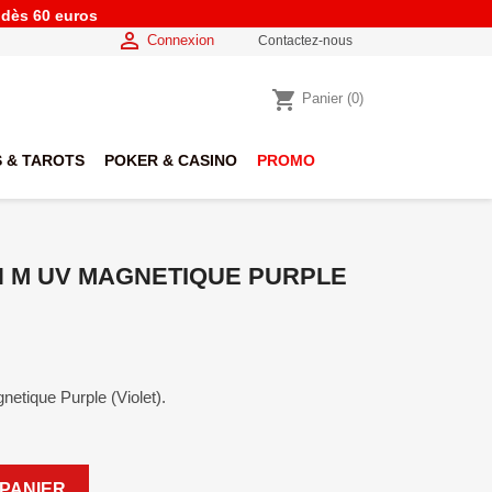
e dès 60 euros

Connexion
Contactez-nous
shopping_cart
Panier
(0)
 & TAROTS
POKER & CASINO
PROMO
 M UV MAGNETIQUE PURPLE
tique Purple (Violet).
PANIER