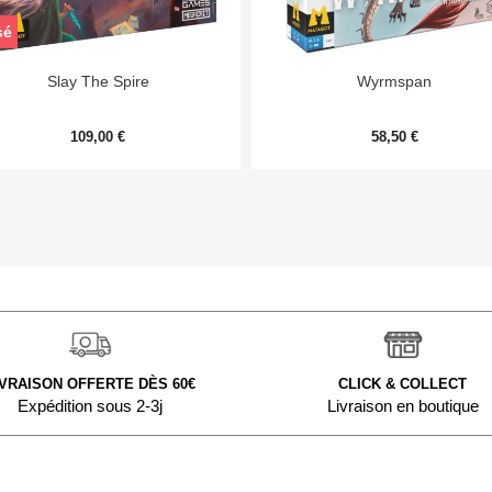
sé


Aperçu rapide
Aperçu rapide
Slay The Spire
Wyrmspan
109,00 €
58,50 €
IVRAISON OFFERTE DÈS 60€
CLICK & COLLECT
Expédition sous 2-3j
Livraison en boutique