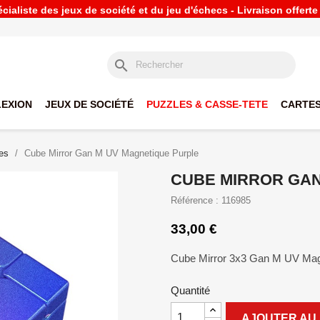
ialiste des jeux de société et du jeu d'échecs - Livraison offert
search
LEXION
JEUX DE SOCIÉTÉ
PUZZLES & CASSE-TETE
CARTES
es
Cube Mirror Gan M UV Magnetique Purple
CUBE MIRROR GAN
Référence : 116985
33,00 €
Cube Mirror 3x3 Gan M UV Magne
Quantité
AJOUTER AU 