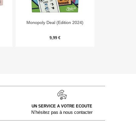


Aperçu rapide
Aper
Monopoly Deal (Edition 2024)
Day
9,99 €
54,
UN SERVICE A VOTRE ECOUTE
N'hésitez pas à nous contacter