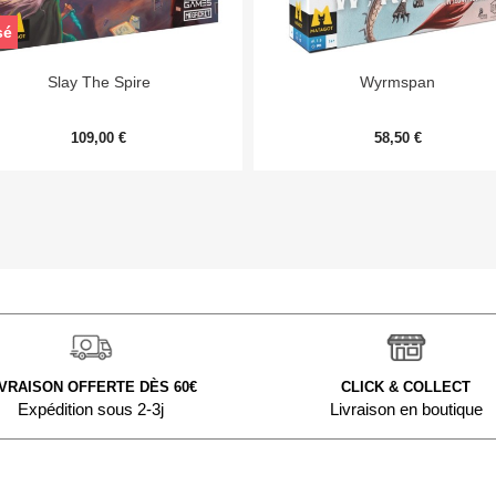
sé


Aperçu rapide
Aperçu rapide
Slay The Spire
Wyrmspan
109,00 €
58,50 €
IVRAISON OFFERTE DÈS 60€
CLICK & COLLECT
Expédition sous 2-3j
Livraison en boutique