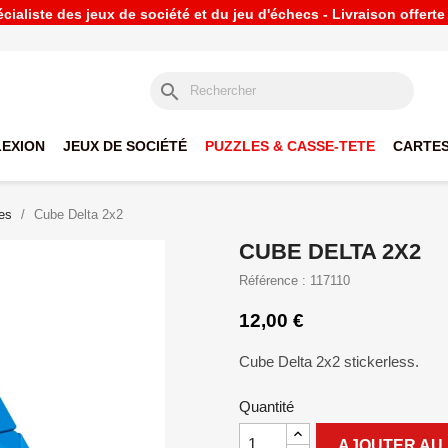
ialiste des jeux de société et du jeu d'échecs - Livraison offert
search
LEXION
JEUX DE SOCIÉTÉ
PUZZLES & CASSE-TETE
CARTES
es
Cube Delta 2x2
CUBE DELTA 2X2
Référence : 117110
12,00 €
Cube Delta 2x2 stickerless.
Quantité
AJOUTER AU 