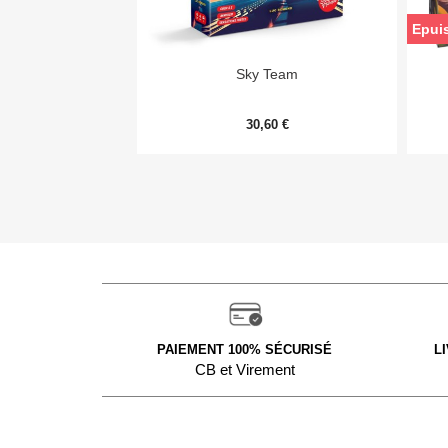
Epui

Aperçu rapide
Sky Team
30,60 €
PAIEMENT 100% SÉCURISÉ
L
CB et Virement