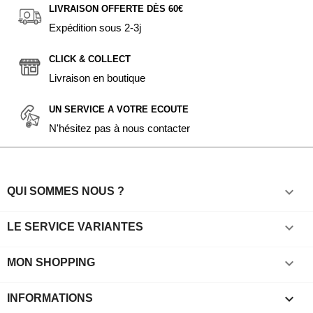
LIVRAISON OFFERTE DÈS 60€
Expédition sous 2-3j
CLICK & COLLECT
Livraison en boutique
UN SERVICE A VOTRE ECOUTE
N'hésitez pas à nous contacter

QUI SOMMES NOUS ?

LE SERVICE VARIANTES

MON SHOPPING
keyboard_arrow_down
INFORMATIONS