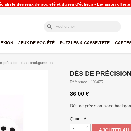
ialiste des jeux de société et du jeu d'échecs - Livraison offert
search
LEXION
JEUX DE SOCIÉTÉ
PUZZLES & CASSE-TETE
CARTES
e précision blanc backgammon
DÉS DE PRÉCISI
Référence : 106475
36,00 €
Dés de précision blanc backg
Quantité
AJOUTER AU 