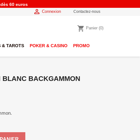
e dès 60 euros

Connexion
Contactez-nous
shopping_cart
Panier
(0)
 & TAROTS
POKER & CASINO
PROMO
ON BLANC BACKGAMMON
ammon.
PANIER