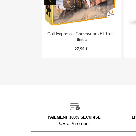

Aperçu rapide
Colt Express - Convoyeurs Et Train
Blindé
27,90 €
PAIEMENT 100% SÉCURISÉ
L
CB et Virement