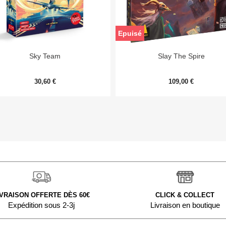
Epuisé


Aperçu rapide
Aperçu rapide
Sky Team
Slay The Spire
30,60 €
109,00 €
IVRAISON OFFERTE DÈS 60€
CLICK & COLLECT
Expédition sous 2-3j
Livraison en boutique