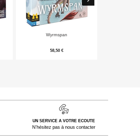


Aperçu rapide
Aper
Wyrmspan
Monopoly Deal
58,50 €
9,
UN SERVICE A VOTRE ECOUTE
N'hésitez pas à nous contacter