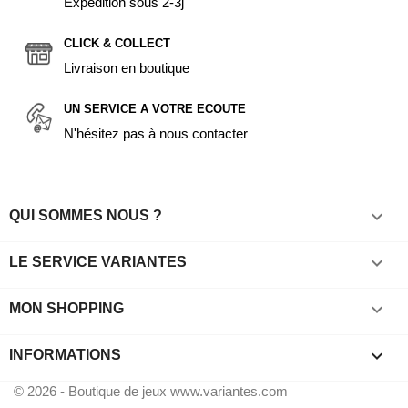
Expédition sous 2-3j
CLICK & COLLECT
Livraison en boutique
UN SERVICE A VOTRE ECOUTE
N'hésitez pas à nous contacter

QUI SOMMES NOUS ?

LE SERVICE VARIANTES

MON SHOPPING
keyboard_arrow_down
INFORMATIONS
© 2026 - Boutique de jeux www.variantes.com