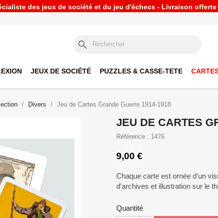
ialiste des jeux de société et du jeu d'échecs - Livraison offert
search
LEXION
JEUX DE SOCIÉTÉ
PUZZLES & CASSE-TETE
CARTES
lection
Divers
Jeu de Cartes Grande Guerre 1914-1918
JEU DE CARTES G
Référence : 1476
9,00 €
Chaque carte est ornée d'un visu
d'archives et illustration sur le
Quantité