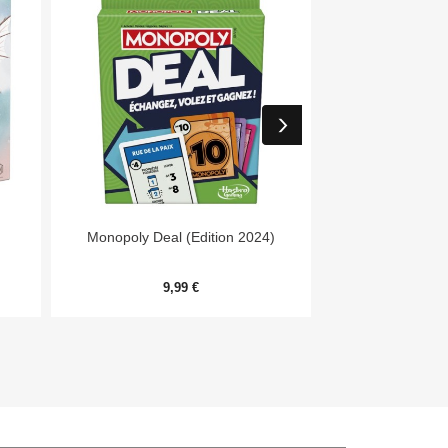


Aperçu rapide
Aper
Monopoly Deal (Edition 2024)
Day
9,99 €
54,