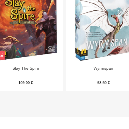
sé


Aperçu rapide
Aperçu rapide
Slay The Spire
Wyrmspan
109,00 €
58,50 €