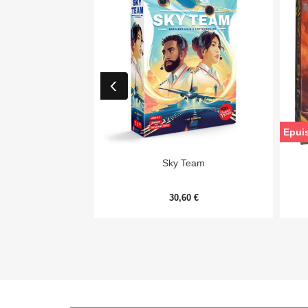
Epui

Aperçu rapide
Sky Team
30,60 €