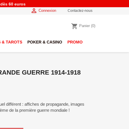
e dès 60 euros

Connexion
Contactez-nous
shopping_cart
Panier
(0)
 & TAROTS
POKER & CASINO
PROMO
RANDE GUERRE 1914-1918
el différent : affiches de propagande, images
 thème de la première guerre mondiale !