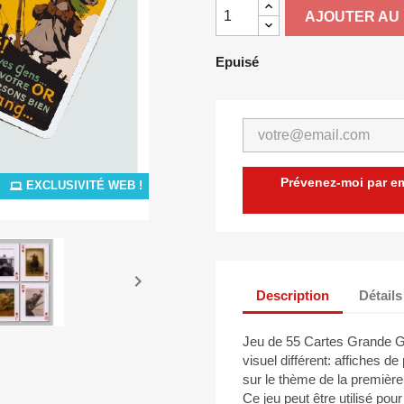
AJOUTER AU 
Epuisé
Prévenez-moi par ema
EXCLUSIVITÉ WEB !

Description
Détails
Jeu de 55 Cartes Grande G
visuel différent: affiches d
sur le thème de la première
Ce jeu peut être utilisé pou