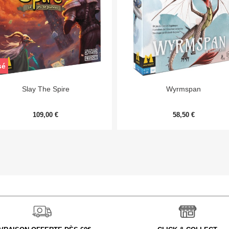
sé


Aperçu rapide
Aperçu rapide
Slay The Spire
Wyrmspan
109,00 €
58,50 €