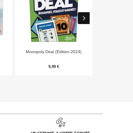


Aperçu rapide
Aper
Monopoly Deal (Edition 2024)
Day
9,99 €
54,