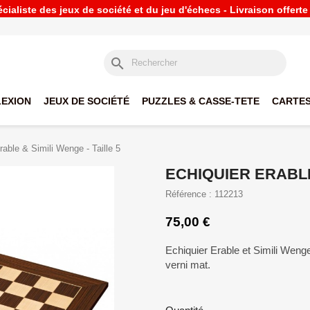
ialiste des jeux de société et du jeu d'échecs - Livraison offert
search
LEXION
JEUX DE SOCIÉTÉ
PUZZLES & CASSE-TETE
CARTES
rable & Simili Wenge - Taille 5
ECHIQUIER ERABLE 
Référence : 112213
75,00 €
Echiquier Erable et Simili Wenge 
verni mat.