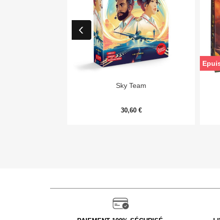
Epui

Aperçu rapide
Sky Team
30,60 €