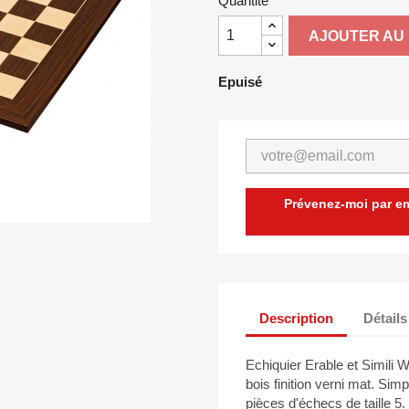
Quantité
AJOUTER AU 
Epuisé
Prévenez-moi par ema
Description
Détails
Echiquier Erable et Simili 
bois finition verni mat. Sim
pièces d'échecs de taille 5.