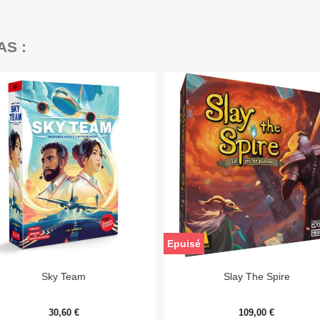
AS :
Epuisé


Aperçu rapide
Aperçu rapide
Sky Team
Slay The Spire
30,60 €
109,00 €