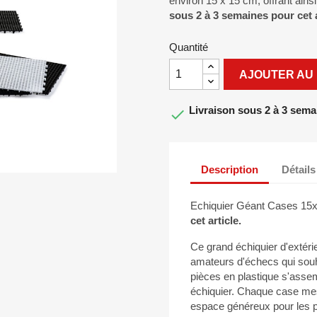
environ 15 x 15 cm, offrant ain
sous 2 à 3 semaines pour cet a
Quantité
AJOUTER AU 
Livraison sous 2 à 3 sema

Description
Détails
Echiquier Géant Cases 1
cet article.
Ce grand échiquier d'extérie
amateurs d'échecs qui souha
pièces en plastique s'asse
échiquier. Chaque case mes
espace généreux pour les p