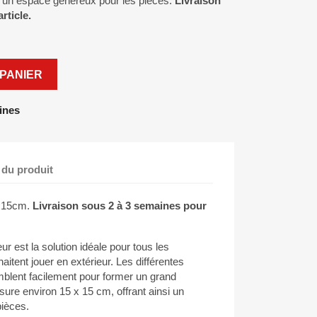
si un espace généreux pour les pièces.
Livraison
rticle.
PANIER
ines
 du produit
5x15cm.
Livraison sous 2 à 3 semaines pour
ur est la solution idéale pour tous les
itent jouer en extérieur. Les différentes
mblent facilement pour former un grand
ure environ 15 x 15 cm, offrant ainsi un
ièces.