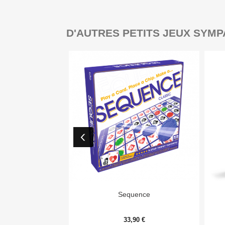
D'AUTRES PETITS JEUX SYMP

Aperçu rapide
Sequence
33,90 €