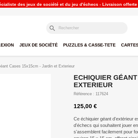
ialiste des jeux de société et du jeu d'échecs - Livraison offert
search
LEXION
JEUX DE SOCIÉTÉ
PUZZLES & CASSE-TETE
CARTES
éant Cases 15x15cm - Jardin et Exterieur
ECHIQUIER GÉANT 
EXTERIEUR
Référence : 117624
125,00 €
Ce échiquier géant d'extérieur e
d'échecs qui souhaitent jouer en
s'assemblent facilement pour f