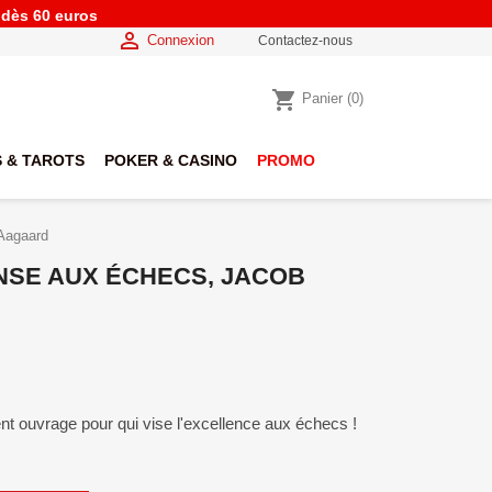
e dès 60 euros

Connexion
Contactez-nous
shopping_cart
Panier
(0)
 & TAROTS
POKER & CASINO
PROMO
 Aagaard
NSE AUX ÉCHECS, JACOB
nt ouvrage pour qui vise l'excellence aux échecs !