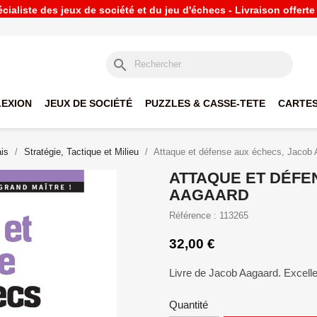
ialiste des jeux de société et du jeu d'échecs - Livraison offert
search
LEXION
JEUX DE SOCIÉTÉ
PUZZLES & CASSE-TETE
CARTES
is
Stratégie, Tactique et Milieu
Attaque et défense aux échecs, Jacob
ATTAQUE ET DÉFE
AAGAARD
Référence : 113265
32,00 €
Livre de Jacob Aagaard. Excelle
Quantité