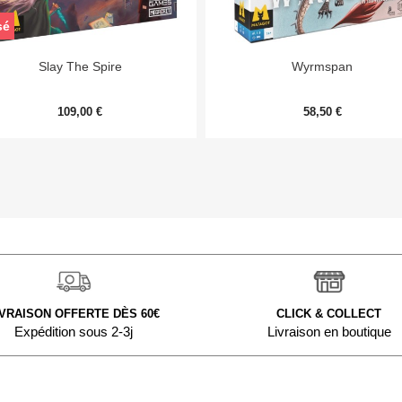
sé


Aperçu rapide
Aperçu rapide
Slay The Spire
Wyrmspan
109,00 €
58,50 €
IVRAISON OFFERTE DÈS 60€
CLICK & COLLECT
Expédition sous 2-3j
Livraison en boutique