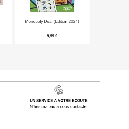


Aperçu rapide
Aper
Monopoly Deal (Edition 2024)
Day
9,99 €
54,
UN SERVICE A VOTRE ECOUTE
N'hésitez pas à nous contacter