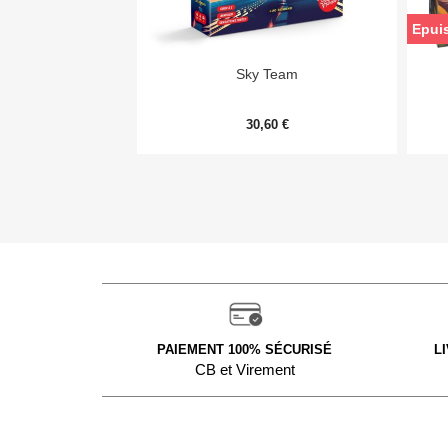
Epui

Aperçu rapide
Sky Team
30,60 €
PAIEMENT 100% SÉCURISÉ
L
CB et Virement