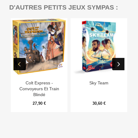
D'AUTRES PETITS JEUX SYMPAS :
Ep
Colt Express -
Sky Team
Convoyeurs Et Train
Blindé
27,90 €
30,60 €