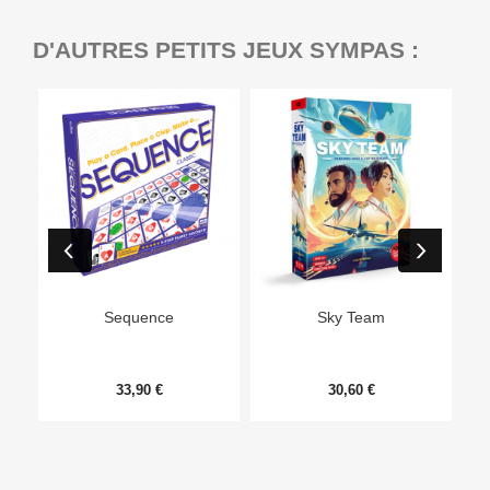
D'AUTRES PETITS JEUX SYMPAS :
Ep
Sequence
Sky Team
33,90 €
30,60 €