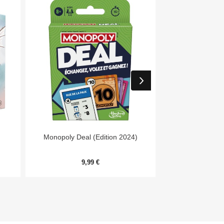


Aperçu rapide
Aper
Monopoly Deal (Edition 2024)
Niw
9,99 €
11,