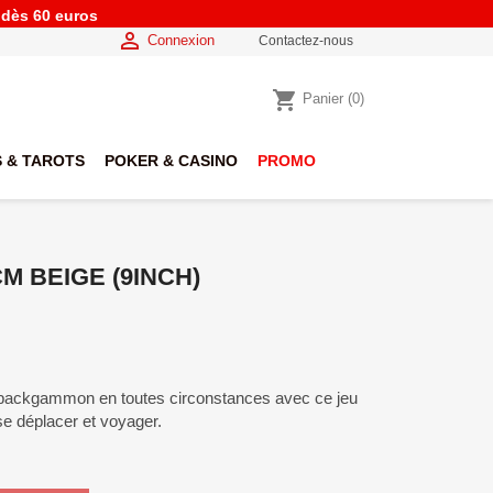
e dès 60 euros

Connexion
Contactez-nous
shopping_cart
Panier
(0)
 & TAROTS
POKER & CASINO
PROMO
 BEIGE (9INCH)
au backgammon en toutes circonstances avec ce jeu
e déplacer et voyager.