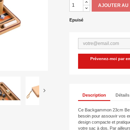
AJOUTER AU 
Epuisé
Prévenez-moi par ema

Description
Détails
Ce Backgammon 23cm Beige
besoin pour assouvir vos e
design compacte et pratique
votre sac à dos. Par ailleu