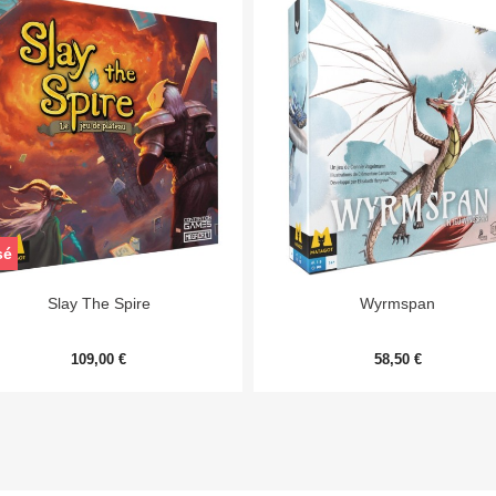
sé


Aperçu rapide
Aperçu rapide
Slay The Spire
Wyrmspan
109,00 €
58,50 €