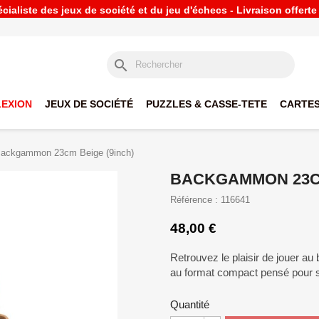
ialiste des jeux de société et du jeu d'échecs - Livraison offert
search
LEXION
JEUX DE SOCIÉTÉ
PUZZLES & CASSE-TETE
CARTES
ackgammon 23cm Beige (9inch)
BACKGAMMON 23CM
Référence : 116641
48,00 €
Retrouvez le plaisir de jouer 
au format compact pensé pour s
Quantité