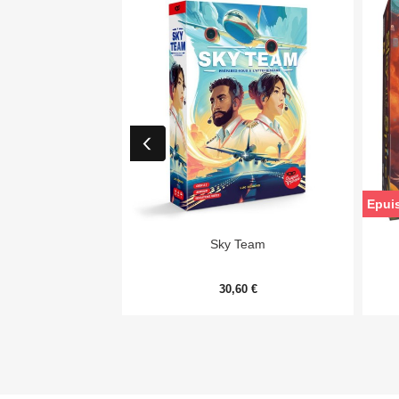
Epui

Aperçu rapide
Sky Team
30,60 €