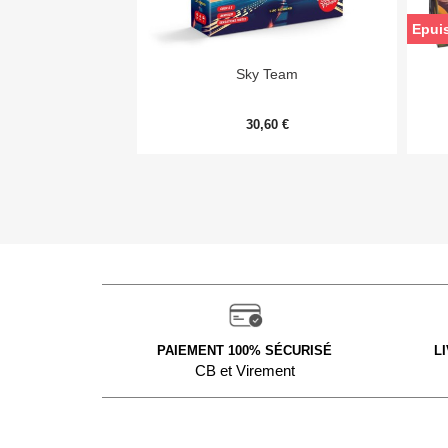
Epui

Aperçu rapide
Sky Team
30,60 €
PAIEMENT 100% SÉCURISÉ
L
CB et Virement