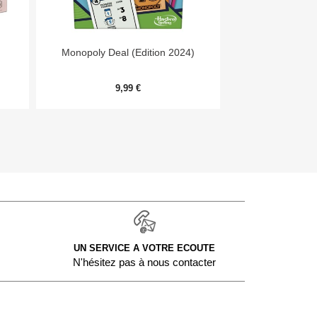


Aperçu rapide
Aper
Monopoly Deal (Edition 2024)
Day
9,99 €
54,
UN SERVICE A VOTRE ECOUTE
N'hésitez pas à nous contacter