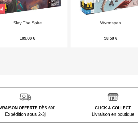
sé


Aperçu rapide
Aperçu rapide
Slay The Spire
Wyrmspan
109,00 €
58,50 €
IVRAISON OFFERTE DÈS 60€
CLICK & COLLECT
Expédition sous 2-3j
Livraison en boutique