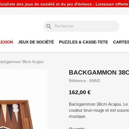
ialiste des jeux de société et du jeu d'échecs - Livraison offert
search
LEXION
JEUX DE SOCIÉTÉ
PUZZLES & CASSE-TETE
CARTES
ackgammon 38cm Acajou
BACKGAMMON 38C
Référence : BMM2
162,00 €
Backgammon 38cm Acajou. Le boi
couleur brun-rouge et est souvent
musique.