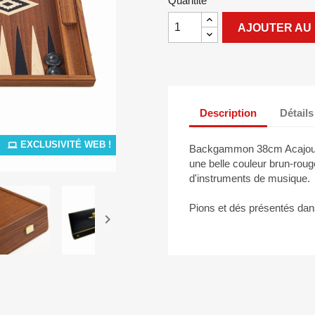
Quantité
AJOUTER AU 
Description
Détails
EXCLUSIVITÉ WEB !
Backgammon 38cm Acajou. L
une belle couleur brun-rouge
d'instruments de musique.
Pions et dés présentés dans
