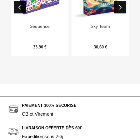
Ep
Sequence
Sky Team
33,90 €
30,60 €
PAIEMENT 100% SÉCURISÉ
CB et Virement
LIVRAISON OFFERTE DÈS 60€
Expédition sous 2-3j