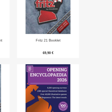

Aperçu rapide
nt
Fritz 21 Booklet
69,90 €