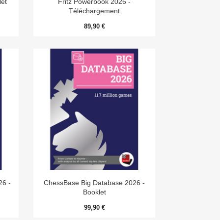
let
Fritz Powerbook 2026 -
Téléchargement
89,90 €

Aperçu rapide
26 -
ChessBase Big Database 2026 -
Booklet
99,90 €