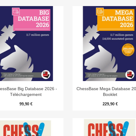


Aperçu rapide
Aperçu rapide
essBase Big Database 2026 -
ChessBase Mega Database 20
Téléchargement
Booklet
99,90 €
229,90 €