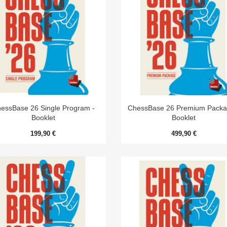


Aperçu rapide
Aperçu rapide
essBase 26 Single Program -
ChessBase 26 Premium Packa
Booklet
Booklet
199,90 €
499,90 €