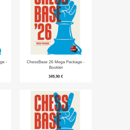

Aperçu rapide
ge -
ChessBase 26 Mega Package -
Booklet
349,90 €