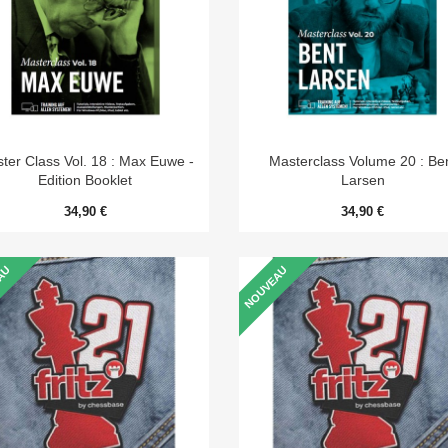


Aperçu rapide
Aperçu rapide
ter Class Vol. 18 : Max Euwe -
Masterclass Volume 20 : Be
Edition Booklet
Larsen
34,90 €
34,90 €
AU
NOUVEAU