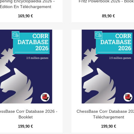
pening Encyclopaedia 2026 -
Fritz Powerbook 2026 - Book
Edition En Téléchargement
169,90 €
89,90 €


Aperçu rapide
Aperçu rapide
ssBase Corr Database 2026 -
ChessBase Corr Database 20
Booklet
Téléchargement
199,90 €
199,90 €