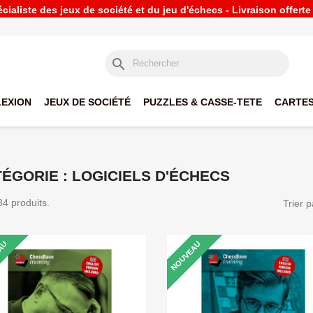
ialiste des jeux de société et du jeu d'échecs - Livraison offert
search
LEXION
JEUX DE SOCIÉTÉ
PUZZLES & CASSE-TETE
CARTES
ÉGORIE : LOGICIELS D'ÉCHECS
 84 produits.
Trier p
AU
NOUVEAU