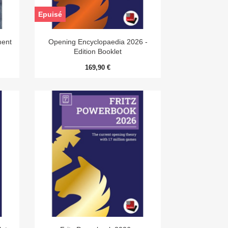
Epuisé

Aperçu rapide
ment
Opening Encyclopaedia 2026 -
Edition Booklet
169,90 €

Aperçu rapide