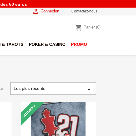
e dès 60 euros

Connexion
Contactez-nous
shopping_cart
Panier
(0)
 & TAROTS
POKER & CASINO
PROMO
ar :
Les plus récents

NOUVEAU