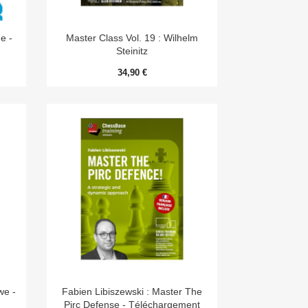

Aperçu rapide
e -
Master Class Vol. 19 : Wilhelm
Steinitz
34,90 €

Aperçu rapide
we -
Fabien Libiszewski : Master The
Pirc Defense - Téléchargement