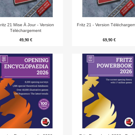


Aperçu rapide
Aperçu rapide
ritz 21 Mise À Jour - Version
Fritz 21 - Version Télécharge
Téléchargement
49,90 €
69,90 €


Aperçu rapide
Aperçu rapide