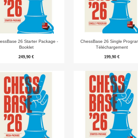


Aperçu rapide
Aperçu rapide
essBase 26 Starter Package -
ChessBase 26 Single Progra
Booklet
Téléchargement
249,90 €
199,90 €