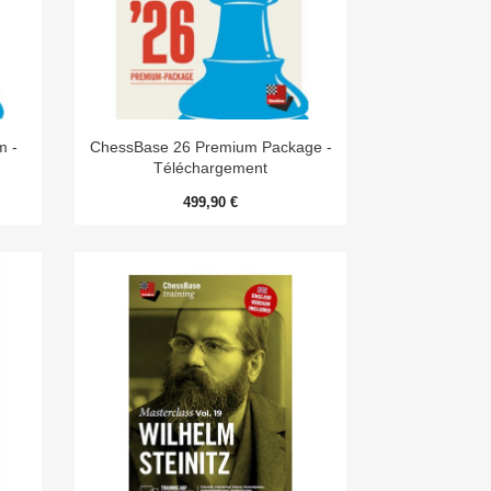

Aperçu rapide
m -
ChessBase 26 Premium Package -
Téléchargement
499,90 €