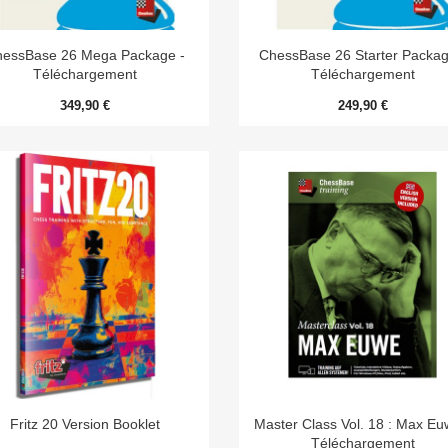


Aperçu rapide
Aperçu rapide
hessBase 26 Mega Package -
ChessBase 26 Starter Packag
Téléchargement
Téléchargement
349,90 €
249,90 €


Aperçu rapide
Aperçu rapide
Fritz 20 Version Booklet
Master Class Vol. 18 : Max Eu
Téléchargement