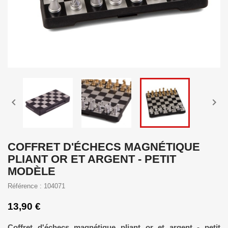


COFFRET D'ÉCHECS MAGNÉTIQUE
PLIANT OR ET ARGENT - PETIT
MODÈLE
Référence : 104071
13,90 €
Coffret d'échecs magnétique pliant or et argent - petit