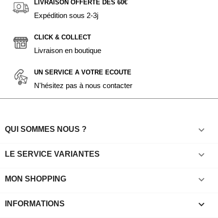
LIVRAISON OFFERTE DÈS 60€
Expédition sous 2-3j
CLICK & COLLECT
Livraison en boutique
UN SERVICE A VOTRE ECOUTE
N'hésitez pas à nous contacter

QUI SOMMES NOUS ?

LE SERVICE VARIANTES

MON SHOPPING
keyboard_arrow_down
INFORMATIONS