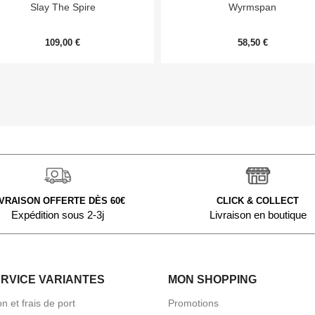


Aperçu rapide
Aperçu rapide
Slay The Spire
Wyrmspan
109,00 €
58,50 €
IVRAISON OFFERTE DÈS 60€
CLICK & COLLECT
Expédition sous 2-3j
Livraison en boutique
ERVICE VARIANTES
MON SHOPPING
on et frais de port
Promotions