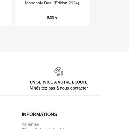


Aperçu rapide
Aper
Monopoly Deal (Edition 2024)
7 Wonders Archit
Me
9,99 €
20,
UN SERVICE A VOTRE ECOUTE
N'hésitez pas à nous contacter
INFORMATIONS
Variantes