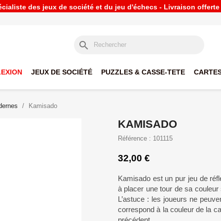
ialiste des jeux de société et du jeu d'échecs - Livraison offert
search
LEXION
JEUX DE SOCIÉTÉ
PUZZLES & CASSE-TETE
CARTES
dernes
Kamisado
KAMISADO
Référence : 101115
32,00 €
Kamisado est un pur jeu de réflex
à placer une tour de sa couleur
L’astuce : les joueurs ne peuve
correspond à la couleur de la ca
précédent.