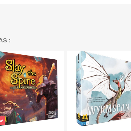
AS :
sé