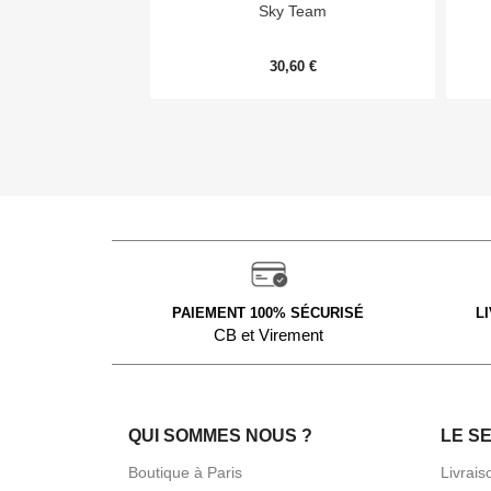

Aperçu rapide
Sky Team
30,60 €
PAIEMENT 100% SÉCURISÉ
L
CB et Virement
QUI SOMMES NOUS ?
LE S
Boutique à Paris
Livrais