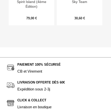
Spirit Island (4ème
Sky Team
Édition)
79,00 €
30,60 €
PAIEMENT 100% SÉCURISÉ
CB et Virement
LIVRAISON OFFERTE DÈS 60€
Expédition sous 2-3j
CLICK & COLLECT
Livraison en boutique