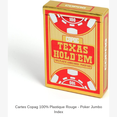
Cartes Copag 100% Plastique Rouge - Poker Jumbo
Index