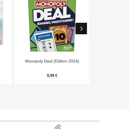


Aperçu rapide
Aper
Monopoly Deal (Edition 2024)
7 Wonders Archit
Me
9,99 €
20,