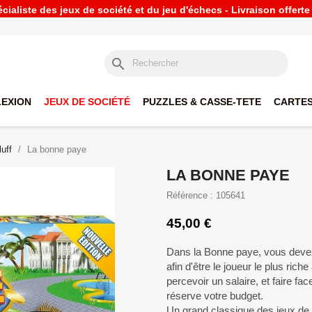
ialiste des jeux de société et du jeu d'échecs - Livraison offert
search
LEXION
JEUX DE SOCIÉTÉ
PUZZLES & CASSE-TETE
CARTES
uff
La bonne paye
LA BONNE PAYE
Référence : 105641
45,00 €
Dans la Bonne paye, vous devez 
afin d'être le joueur le plus rich
percevoir un salaire, et faire f
réserve votre budget.
Un grand classique des jeux de 