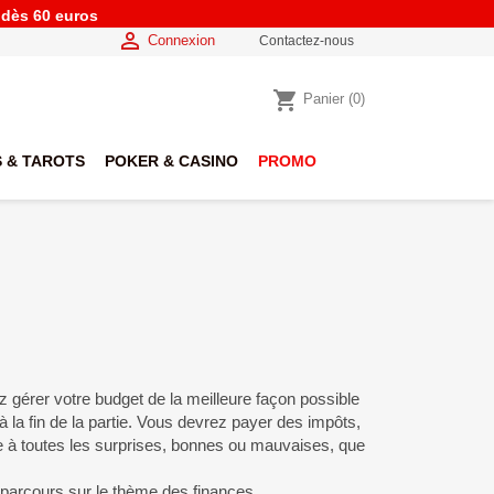
e dès 60 euros

Connexion
Contactez-nous
shopping_cart
Panier
(0)
 & TAROTS
POKER & CASINO
PROMO
gérer votre budget de la meilleure façon possible
e à la fin de la partie. Vous devrez payer des impôts,
ace à toutes les surprises, bonnes ou mauvaises, que
parcours sur le thème des finances.