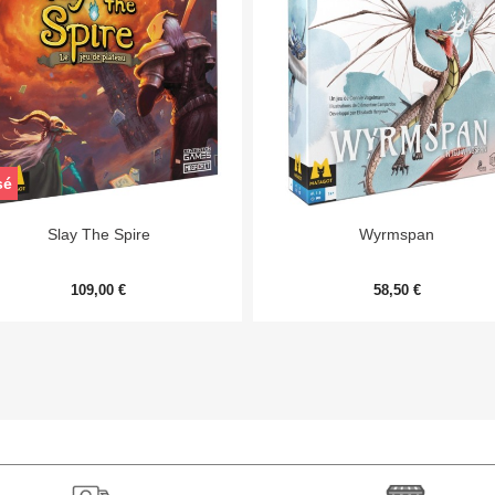
sé


Aperçu rapide
Aperçu rapide
Slay The Spire
Wyrmspan
109,00 €
58,50 €