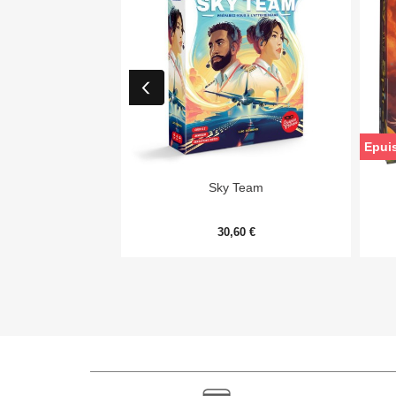
Epui

Aperçu rapide
Sky Team
30,60 €