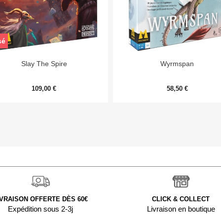
sé


Aperçu rapide
Aperçu rapide
Slay The Spire
Wyrmspan
109,00 €
58,50 €
IVRAISON OFFERTE DÈS 60€
CLICK & COLLECT
Expédition sous 2-3j
Livraison en boutique