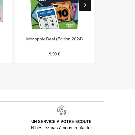


Aperçu rapide
Aper
Monopoly Deal (Edition 2024)
Harm
9,99 €
32,
UN SERVICE A VOTRE ECOUTE
N'hésitez pas à nous contacter