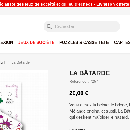
ialiste des jeux de société et du jeu d'échecs - Livraison offert
search
LEXION
JEUX DE SOCIÉTÉ
PUZZLES & CASSE-TETE
CARTES
uff
La Bâtarde
LA BÂTARDE
Référence : 7257
20,00 €
Vous aimez la belote, le bridge, 
Mélange original et subtil, La B
qui désirent maîtriser le hasard.