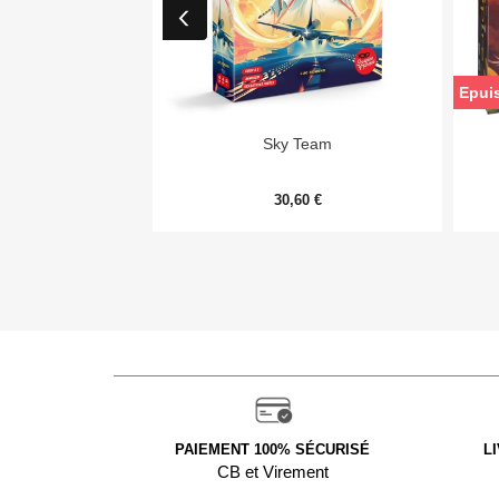
Epui

Aperçu rapide
Sky Team
30,60 €
PAIEMENT 100% SÉCURISÉ
L
CB et Virement