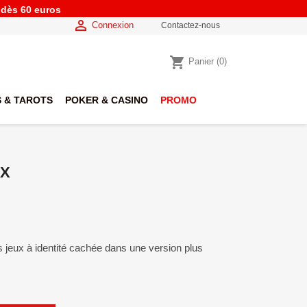
e dès 60 euros

Connexion
Contactez-nous
shopping_cart
Panier
(0)
 & TAROTS
POKER & CASINO
PROMO
OX
s jeux à identité cachée dans une version plus