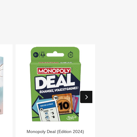


Aperçu rapide
Aper
Monopoly Deal (Edition 2024)
Day