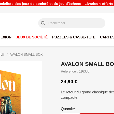
ialiste des jeux de société et du jeu d'échecs - Livraison offert
search
LEXION
JEUX DE SOCIÉTÉ
PUZZLES & CASSE-TETE
CARTES
uff
AVALON SMALL BOX
AVALON SMALL B
Référence : 116338
24,90 €
Le retour du grand classique de
compacte.
Quantité