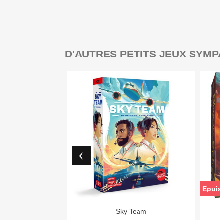
D'AUTRES PETITS JEUX SYMP
Epui

Aperçu rapide
Sky Team