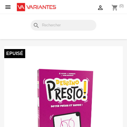

(0)

shopping_cart
search
EPUISÉ