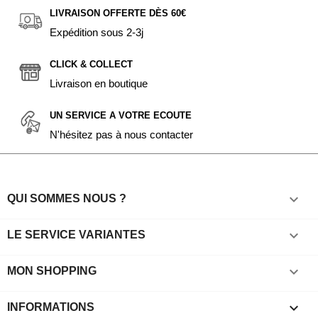
LIVRAISON OFFERTE DÈS 60€
Expédition sous 2-3j
CLICK & COLLECT
Livraison en boutique
UN SERVICE A VOTRE ECOUTE
N'hésitez pas à nous contacter

QUI SOMMES NOUS ?

LE SERVICE VARIANTES

MON SHOPPING
keyboard_arrow_down
INFORMATIONS