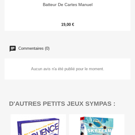
Batteur De Cartes Manuel
19,00 €
Commentaires (0)
Aucun avis n'a été publié pour le moment.
D'AUTRES PETITS JEUX SYMPAS :