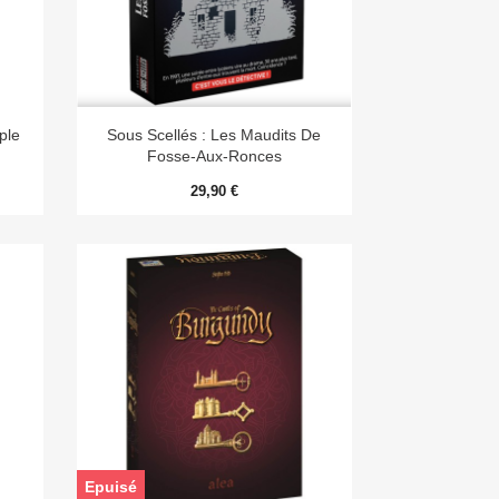

Aperçu rapide
ple
Sous Scellés : Les Maudits De
Fosse-Aux-Ronces
29,90 €
Epuisé