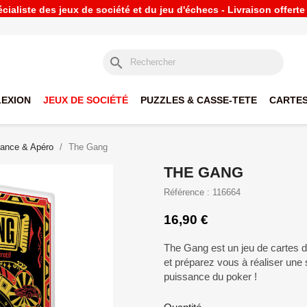
ialiste des jeux de société et du jeu d'échecs - Livraison offert
search
LEXION
JEUX DE SOCIÉTÉ
PUZZLES & CASSE-TETE
CARTES
ance & Apéro
The Gang
THE GANG
Référence : 116664
16,90 €
The Gang est un jeu de cartes 
et préparez vous à réaliser une 
puissance du poker !