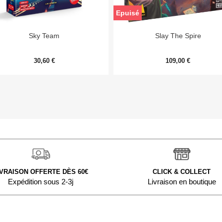
Epuisé


Aperçu rapide
Aperçu rapide
Sky Team
Slay The Spire
30,60 €
109,00 €
IVRAISON OFFERTE DÈS 60€
CLICK & COLLECT
Expédition sous 2-3j
Livraison en boutique