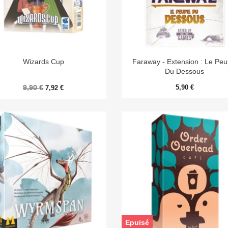


Aperçu rapide
Aperçu rapide
Wizards Cup
Faraway - Extension : Le Peu
Du Dessous
9,90 €
5,90 €
7,92 €
Epuisé