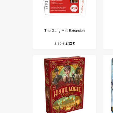

Aperçu rapide
The Gang Mini Extension
2,90 €
2,32 €