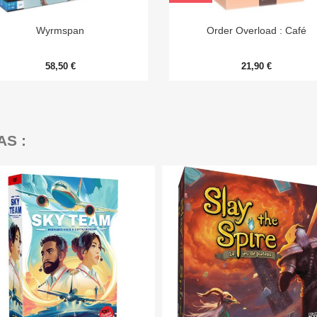


Aperçu rapide
Aperçu rapide
Wyrmspan
Order Overload : Café
58,50 €
21,90 €
AS :