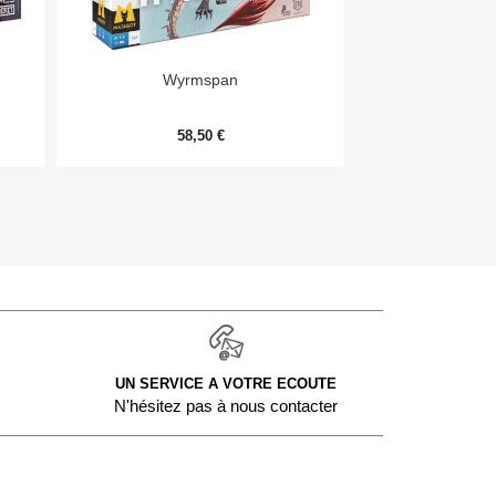


Aperçu rapide
Aper
Wyrmspan
Monopoly Deal
58,50 €
9,
UN SERVICE A VOTRE ECOUTE
N'hésitez pas à nous contacter