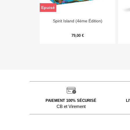
Epuisé

Aperçu rapide
Spirit Island (4ème Édition)
79,00 €
PAIEMENT 100% SÉCURISÉ
L
CB et Virement