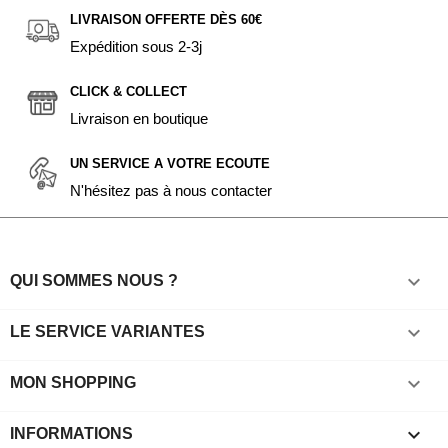
LIVRAISON OFFERTE DÈS 60€
Expédition sous 2-3j
CLICK & COLLECT
Livraison en boutique
UN SERVICE A VOTRE ECOUTE
N'hésitez pas à nous contacter

QUI SOMMES NOUS ?

LE SERVICE VARIANTES

MON SHOPPING
keyboard_arrow_down
INFORMATIONS