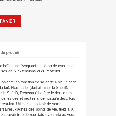
PANIER
 du produit
te boîte tube évoquant un bâton de dynamite
, ses deux extensions et du matériel
bjectif, en fonction de sa carte Rôle : Shérif
a-loi), Hors-la-loi (doit éliminer le Shérif),
er le Shérif), Renégat (doit être le dernier en
ance les dés et peut relancer jusqu’à deux fois
résultat. Utilisez le pouvoir de votre
saires, gagnez des points de vie, tirez à la
e pas avoir trop de résultats dynamite ou vous