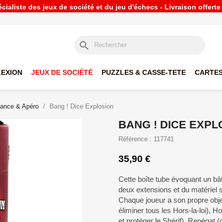
ialiste des jeux de société et du jeu d'échecs - Livraison offert
search
LEXION
JEUX DE SOCIÉTÉ
PUZZLES & CASSE-TETE
CARTES
ance & Apéro
Bang ! Dice Explosion
BANG ! DICE EXPL
Référence : 117741
35,90 €
Cette boîte tube évoquant un bâ
deux extensions et du matériel 
Chaque joueur a son propre object
éliminer tous les Hors-la-loi), Hor
et protéger le Shérif), Renégat (d