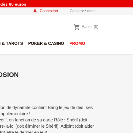
e dès 60 euros

Connexion
Contactez-nous
shopping_cart
Panier
(0)
 & TAROTS
POKER & CASINO
PROMO
OSION
ton de dynamite contient Bang le jeu de dés, ses
supplémentaire !
if, en fonction de sa carte Rôle : Shérif (doit
s-la-loi (doit éliminer le Shérif), Adjoint (doit aider
oit être le dernier en jeu).