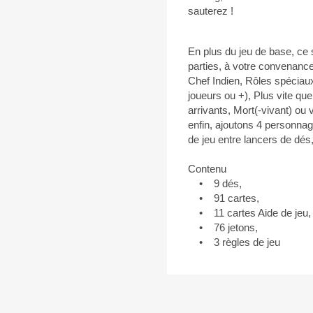
sauterez !
En plus du jeu de base, ce
parties, à votre convenanc
Chef Indien, Rôles spécia
joueurs ou +), Plus vite qu
arrivants, Mort(-vivant) ou 
enfin, ajoutons 4 personnage
de jeu entre lancers de dés, 
Contenu
• 9 dés,
• 91 cartes,
• 11 cartes Aide de jeu,
• 76 jetons,
• 3 règles de jeu