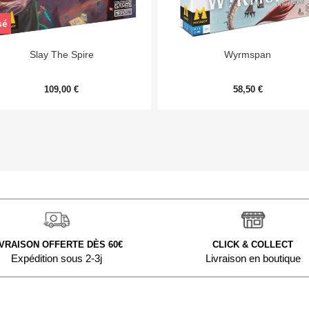
sé


Aperçu rapide
Aperçu rapide
Slay The Spire
Wyrmspan
109,00 €
58,50 €
IVRAISON OFFERTE DÈS 60€
CLICK & COLLECT
Expédition sous 2-3j
Livraison en boutique