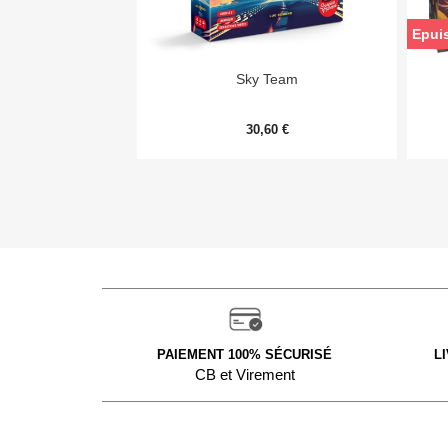
Epui

Aperçu rapide
Sky Team
30,60 €
PAIEMENT 100% SÉCURISÉ
L
CB et Virement