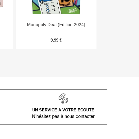


Aperçu rapide
Aper
Monopoly Deal (Edition 2024)
Niw
9,99 €
11,
UN SERVICE A VOTRE ECOUTE
N'hésitez pas à nous contacter