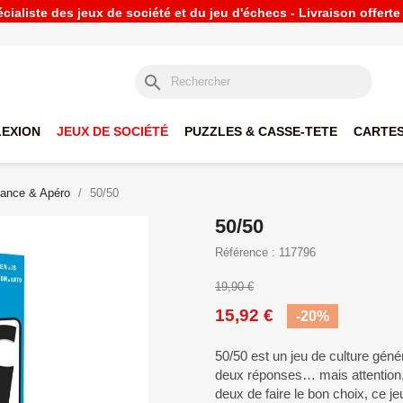
ialiste des jeux de société et du jeu d'échecs - Livraison offert
search
LEXION
JEUX DE SOCIÉTÉ
PUZZLES & CASSE-TETE
CARTES
ance & Apéro
50/50
50/50
Référence : 117796
19,90 €
15,92 €
-20%
50/50 est un jeu de culture gén
deux réponses… mais attention,
deux de faire le bon choix, ce 