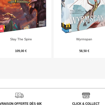
sé


Aperçu rapide
Aperçu rapide
Slay The Spire
Wyrmspan
109,00 €
58,50 €
IVRAISON OFFERTE DÈS 60€
CLICK & COLLECT