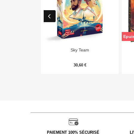
Epui

Aperçu rapide
Sky Team
30,60 €
PAIEMENT 100% SÉCURISÉ
L