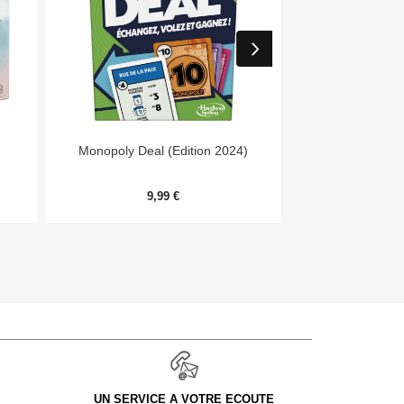


Aperçu rapide
Aper
Monopoly Deal (Edition 2024)
Day
9,99 €
54,
UN SERVICE A VOTRE ECOUTE