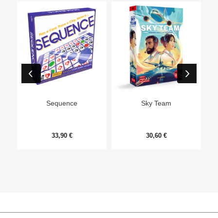
Ep
Sequence
Sky Team
33,90 €
30,60 €