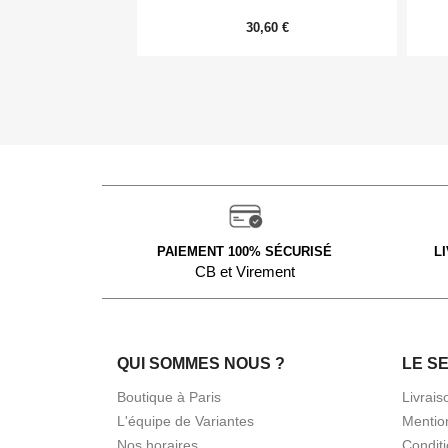
30,60 €
PAIEMENT 100% SÉCURISÉ
L
CB et Virement
QUI SOMMES NOUS ?
LE S
Boutique à Paris
Livrais
L'équipe de Variantes
Mentio
Nos horaires
Condit