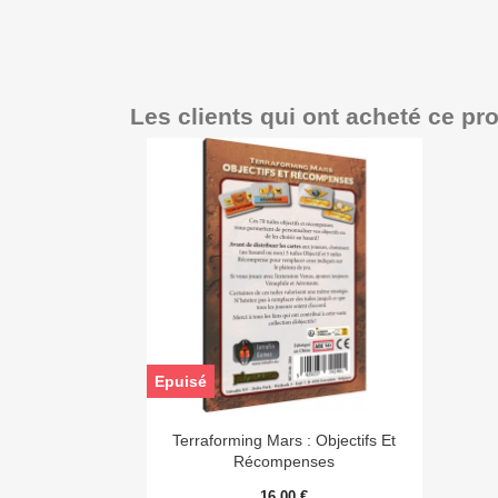
Les clients qui ont acheté ce pr
Epuisé

Aperçu rapide
Terraforming Mars : Objectifs Et
Récompenses
16,00 €