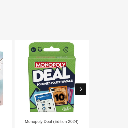


Aperçu rapide
Aper
Monopoly Deal (Edition 2024)
Day