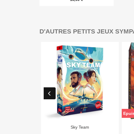
D'AUTRES PETITS JEUX SYMP
Epui

Aperçu rapide
Sky Team