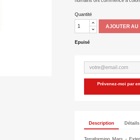
humains ont commencé à colonise
Quantité
AJOUTER AU 
Epuisé
Prévenez-moi par ema
Description
Détails
Terraforming Mars - Exte