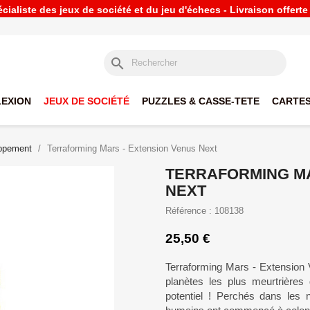
ialiste des jeux de société et du jeu d'échecs - Livraison offert
search
LEXION
JEUX DE SOCIÉTÉ
PUZZLES & CASSE-TETE
CARTES
oppement
Terraforming Mars - Extension Venus Next
TERRAFORMING MA
NEXT
Référence : 108138
25,50 €
Terraforming Mars - Extension V
planètes les plus meurtrières 
potentiel ! Perchés dans les n