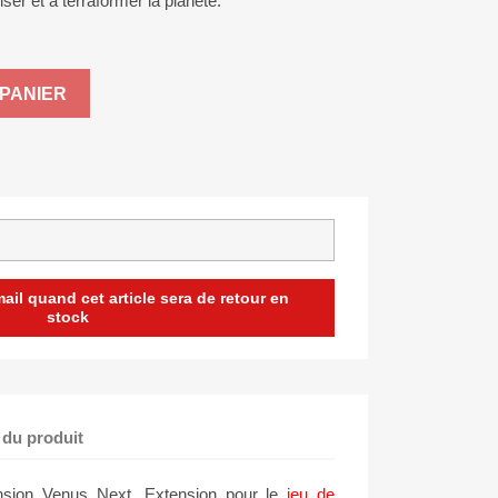
r et à terraformer la planète.
PANIER
il quand cet article sera de retour en
stock
 du produit
nsion Venus Next. Extension pour le
jeu de