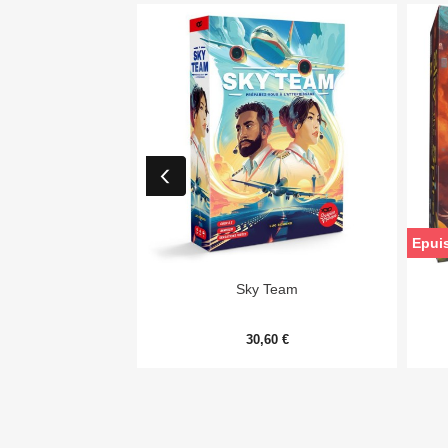
Epui

Aperçu rapide
Sky Team
30,60 €