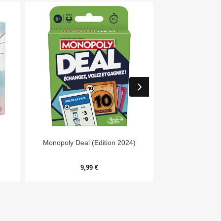


Aperçu rapide
Aper
Monopoly Deal (Edition 2024)
Day
9,99 €
54,