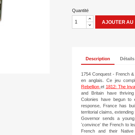
Quantité
AJOUTER AU 
Description
Détails
1754 Conquest - French & I
en anglais. Ce jeu compl
Rebellion
et
1812: The Inv
and Britain have thrivi
Colonies have begun to e
response, France has buil
territorial claims, extending
Governor sends a young 
'convince' the French to le
French and their Native