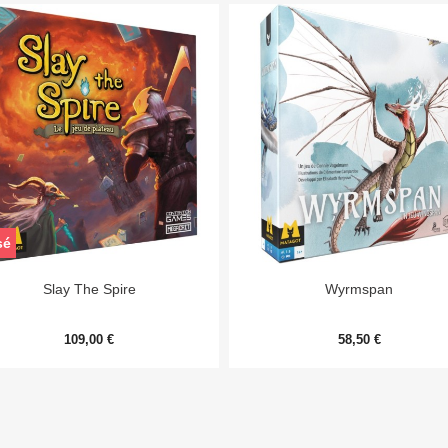
sé


Aperçu rapide
Aperçu rapide
Slay The Spire
Wyrmspan
109,00 €
58,50 €