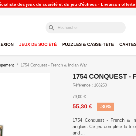
ialiste des jeux de société et du jeu d'échecs - Livraison offert
search
LEXION
JEUX DE SOCIÉTÉ
PUZZLES & CASSE-TETE
CARTES
oppement
1754 Conquest - French & Indian War
1754 CONQUEST - 
Référence : 108250
79,00 €
55,30 €
-30%
1754 Conquest - French & Ind
anglais. Ce jeu complète la tri
and ...