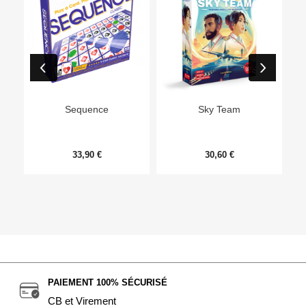
Ep
Sequence
Sky Team
33,90 €
30,60 €
PAIEMENT 100% SÉCURISÉ
CB et Virement